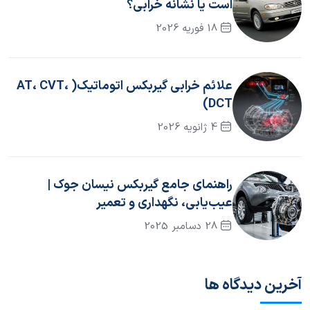
است یا نشانه خرابی؟
18 فوریه 2026
علائم خرابی گیربکس اتوماتیک( AT، CVT،
DCT)
4 ژانویه 2026
راهنمای جامع گیربکس نیسان جوک |
عیب‌یابی، نگهداری و تعمیر
28 دسامبر 2025
آخرین دیدگاه ها